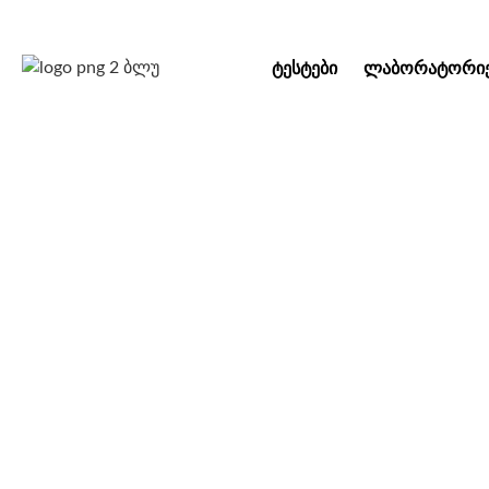
ᲢᲔᲡᲢᲔᲑᲘ
ᲚᲐᲑᲝᲠᲐᲢᲝᲠᲘᲔ
შემეცნებითი 
მო