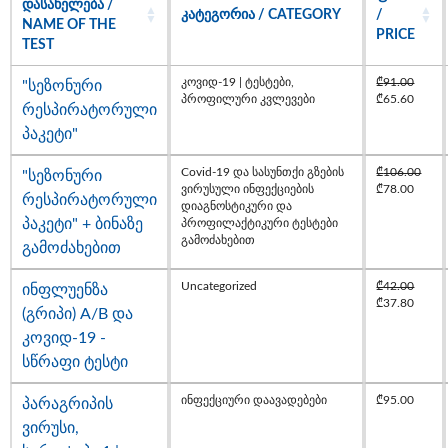
ᲓᲐᲡᲐᲮᲔᲚᲔᲑᲐ /
ᲙᲐᲢᲔᲒᲝᲠᲘᲐ / CATEGORY
/
NAME OF THE
PRICE
TEST
კოვიდ-19 | ტესტები
,
₾
91.00
"სეზონური
პროფილური კვლევები
₾
65.60
რესპირატორული
პაკეტი"
Covid-19 და სასუნთქი გზების
₾
106.00
"სეზონური
ვირუსული ინფექციების
₾
78.00
რესპირატორული
დიაგნოსტიკური და
პაკეტი" + ბინაზე
პროფილაქტიკური ტესტები
გამოძახებით
გამოძახებით
Uncategorized
₾
42.00
ინფლუენზა
₾
37.80
(გრიპი) A/B და
კოვიდ-19 -
სწრაფი ტესტი
ინფექციური დაავადებები
₾
95.00
პარაგრიპის
ვირუსი,