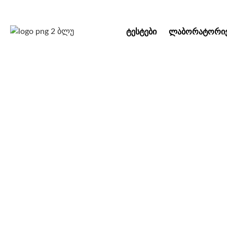
ᲢᲔᲡᲢᲔᲑᲘ
ᲚᲐᲑᲝᲠᲐᲢᲝᲠᲘᲔ
კრუპი | ი