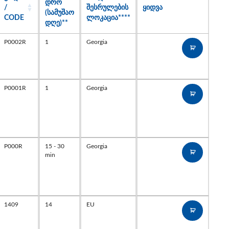
ᲓᲠᲝ
/
ᲨᲔᲡᲠᲣᲚᲔᲑᲘᲡ
ᲧᲘᲓᲕᲐ
(ᲡᲐᲛᲣᲨᲐᲝ
CODE
ᲚᲝᲙᲐᲪᲘᲐ****
ᲓᲦᲔ)**
P0002R
1
Georgia
P0001R
1
Georgia
P000R
15 - 30
Georgia
min
1409
14
EU