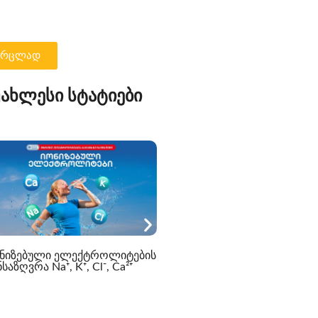
ჯირკვალი? | ის, რაც უნდა
ვიცოდეთ
ვრცლად
უახლესი სტატიები
სისხლის ბიოქიმიური
ნიზებული ელექტროლიტების
პროფილი – სპეციალური
საზღვრა Na⁺, K⁺, Cl⁻, Ca²⁺
შეთავაზება -40%-მდე
ფასდაკლება