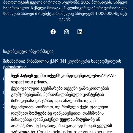
პათოლოგიის ყველა ძირითად სფეროში. 2026 წლისთვის, ‘სინევო
საქართველო’-ს ქსელი მოიცავს 1 კლინიკურ ლაბორატორიასა და
სისხლის ასაღებ 67 პუნქტს, რომელიც ასრულებს 1 000 000-ზე მეტ
ტესტს.
საკონტაქტო ინფორმაცია
მისამართი: წინანდლის ქ.N9 (N1 კლინიკური საავადმყოფოს
ტერიტორია)
ჩვენ პატივს ვცემთ თქვენს კონფიდენციალურობას/We
*7770
respect your privacy.
ქუქი-ფაილები გვეხმარება თქვენი გამოცდილების
გაუმჯობესებაში, პერსონალიზებული კონტენტის
+(995)32 2 800 111
მიწოდებასა და ტრაფიკის ანალიზში. თქვენ
info@synevo.ge
შეგიძლიათ აირჩიოთ, თუ რომელი ქუქი-ფაილები
დაუშვათ
მორგება
-ზე დაწკაპუნებით. თანხმობის
მისაღებად დააწკაპუნეთ
ყველას მიღება
-ზე ან
2021 – 2026 © სინევო. ყველა უფლება დაცულია
არასაჭირო ქუქი-ფაილების უარყოფისთვის
ყველას
უარყოფა
-ზე. Cookies help us improve your experience,