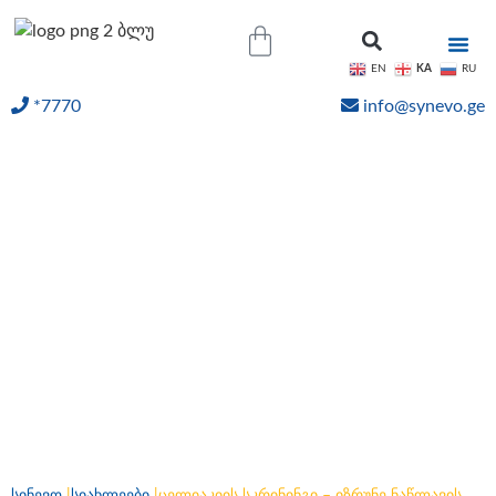
KA
EN
RU
*7770
info@synevo.ge
ᲝᲜᲚᲐᲘᲜ ᲨᲔᲓᲔᲒᲔᲑᲘ
ცელიაკიის სკრინინგი –
იზრუნე ნაწლავის
ჯანმრთელობაზე