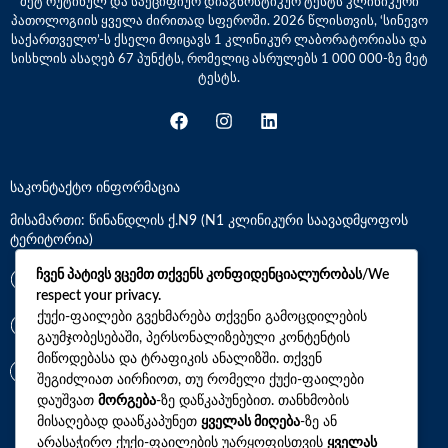
მეტ რუტინულ და სპეციფიურ დიაგნოსტიკურ ტესტს კლინიკური
პათოლოგიის ყველა ძირითად სფეროში. 2026 წლისთვის, ‘სინევო
საქართველო’-ს ქსელი მოიცავს 1 კლინიკურ ლაბორატორიასა და
სისხლის ასაღებ 67 პუნქტს, რომელიც ასრულებს 1 000 000-ზე მეტ
ტესტს.
საკონტაქტო ინფორმაცია
მისამართი: წინანდლის ქ.N9 (N1 კლინიკური საავადმყოფოს
ტერიტორია)
ჩვენ პატივს ვცემთ თქვენს კონფიდენციალურობას/We
*7770
respect your privacy.
ქუქი-ფაილები გვეხმარება თქვენი გამოცდილების
+(995)32 2 800 111
გაუმჯობესებაში, პერსონალიზებული კონტენტის
მიწოდებასა და ტრაფიკის ანალიზში. თქვენ
info@synevo.ge
შეგიძლიათ აირჩიოთ, თუ რომელი ქუქი-ფაილები
დაუშვათ
მორგება
-ზე დაწკაპუნებით. თანხმობის
მისაღებად დააწკაპუნეთ
ყველას მიღება
-ზე ან
2021 – 2026 © სინევო. ყველა უფლება დაცულია
არასაჭირო ქუქი-ფაილების უარყოფისთვის
ყველას