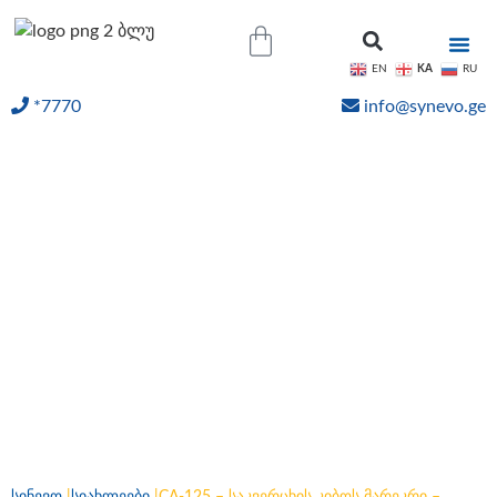
KA
EN
RU
*7770
info@synevo.ge
ᲝᲜᲚᲐᲘᲜ ᲨᲔᲓᲔᲒᲔᲑᲘ
CA-125 – საკვერცხის
კიბოს მარეკრი –