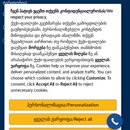
ტერიტორია)
ჩვენ პატივს ვცემთ თქვენს კონფიდენციალურობას/We
*7770
respect your privacy.
ქუქი-ფაილები გვეხმარება თქვენი გამოცდილების
გაუმჯობესებაში, პერსონალიზებული კონტენტის
+(995)32 2 800 111
მიწოდებასა და ტრაფიკის ანალიზში. თქვენ
info@synevo.ge
შეგიძლიათ აირჩიოთ, თუ რომელი ქუქი-ფაილები
დაუშვათ
მორგება
-ზე დაწკაპუნებით. თანხმობის
მისაღებად დააწკაპუნეთ
ყველას მიღება
-ზე ან
2021 – 2026 © სინევო. ყველა უფლება დაცულია
არასაჭირო ქუქი-ფაილების უარყოფისთვის
ყველას
უარყოფა
-ზე. Cookies help us improve your experience,
deliver personalized content, and analyze traffic. You can
choose which cookies to allow by clicking
Customize
. To
ყველა ანალიზი
consent, click
Accept All
or
Reject All
to reject
unnecessary cookies.
ჩვენი აქციები და პროფილები
როგორ მოვემზადოთ ტესტების ჩასაბარებლად
პერსონალიზაცია/Personalization
ლაბორატორიული ცენტრები
ყველას უარყოფა/Reject all
სარედაქციო პოლიტიკა