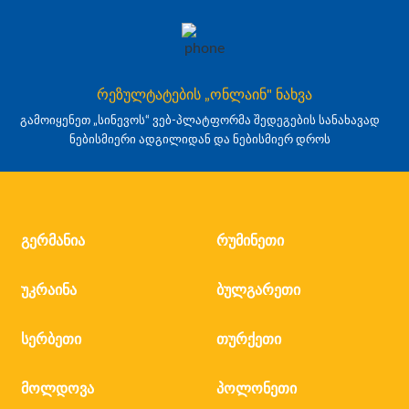
რეზულტატების „ონლაინ" ნახვა
გამოიყენეთ „სინევოს“ ვებ-პლატფორმა შედეგების სანახავად
ნებისმიერი ადგილიდან და ნებისმიერ დროს
გერმანია
რუმინეთი
უკრაინა
ბულგარეთი
სერბეთი
თურქეთი
მოლდოვა
პოლონეთი