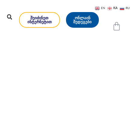
KA
EN
RU
ᲨᲔᲘᲫᲘᲜᲔᲗ
ᲝᲜᲚᲐᲘᲜ
ᲘᲜᲢᲔᲠᲜᲔᲢᲘᲗ
ᲨᲔᲓᲔᲒᲔᲑᲘ
დებები –
ოსტიკური