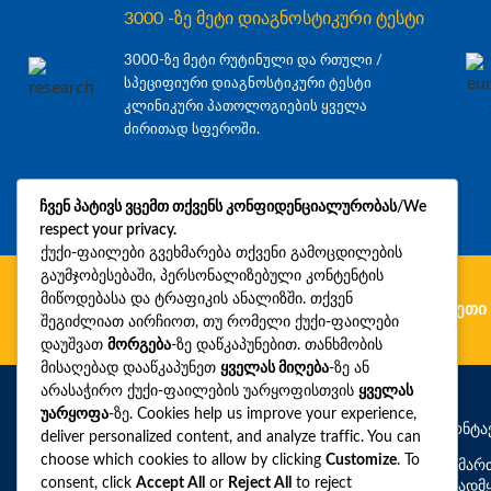
3000 -ზე მეტი დიაგნოსტიკური ტესტი
3000-ზე მეტი რუტინული და რთული /
სპეციფიური დიაგნოსტიკური ტესტი
კლინიკური პათოლოგიების ყველა
ძირითად სფეროში.
ჩვენ პატივს ვცემთ თქვენს კონფიდენციალურობას/We
respect your privacy.
ქუქი-ფაილები გვეხმარება თქვენი გამოცდილების
გაუმჯობესებაში, პერსონალიზებული კონტენტის
მიწოდებასა და ტრაფიკის ანალიზში. თქვენ
გერმანია
რუმინეთი
უკრაინა
ბულგარეთი
შეგიძლიათ აირჩიოთ, თუ რომელი ქუქი-ფაილები
დაუშვათ
მორგება
-ზე დაწკაპუნებით. თანხმობის
მისაღებად დააწკაპუნეთ
ყველას მიღება
-ზე ან
არასაჭირო ქუქი-ფაილების უარყოფისთვის
ყველას
უარყოფა
-ზე. Cookies help us improve your experience,
საკონტა
deliver personalized content, and analyze traffic. You can
choose which cookies to allow by clicking
Customize
. To
მისამარ
consent, click
Accept All
or
Reject All
to reject
საავადმ