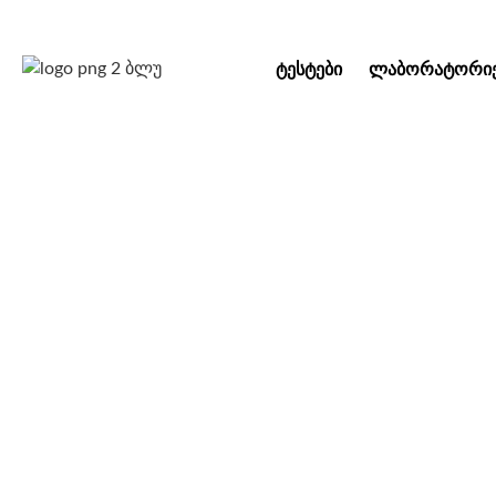
ᲢᲔᲡᲢᲔᲑᲘ
ᲚᲐᲑᲝᲠᲐᲢᲝᲠᲘᲔ
ახალი ფილ