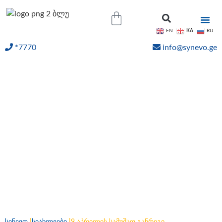
KA
EN
RU
*7770
info@synevo.ge
ᲝᲜᲚᲐᲘᲜ ᲨᲔᲓᲔᲒᲔᲑᲘ
9 აპრილის სამუშაო
განრიგი