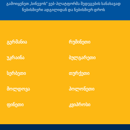
გამოიყენეთ „სინევოს“ ვებ-პლატფორმა შედეგების სანახავად
ნებისმიერი ადგილიდან და ნებისმიერ დროს
გერმანია
რუმინეთი
უკრაინა
ბულგარეთი
სერბეთი
თურქეთი
მოლდოვა
პოლონეთი
ფინეთი
კვიპროსი