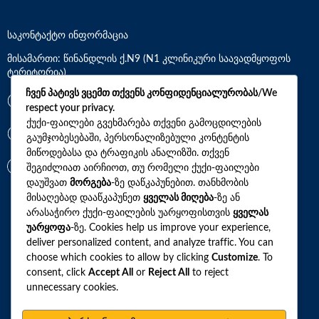
საკონტაქტო ინფორმაცია
მისამართი: წინანდლის ქ.N9 (N1 კლინიკური საავადმყოფოს
ტერიტორია)
ჩვენ პატივს ვცემთ თქვენს კონფიდენციალურობას/We
*7770
respect your privacy.
ქუქი-ფაილები გვეხმარება თქვენი გამოცდილების
გაუმჯობესებაში, პერსონალიზებული კონტენტის
+(995)32 2 800 111
მიწოდებასა და ტრაფიკის ანალიზში. თქვენ
info@synevo.ge
შეგიძლიათ აირჩიოთ, თუ რომელი ქუქი-ფაილები
დაუშვათ
მორგება
-ზე დაწკაპუნებით. თანხმობის
მისაღებად დააწკაპუნეთ
ყველას მიღება
-ზე ან
2021 – 2026 © სინევო. ყველა უფლება დაცულია
არასაჭირო ქუქი-ფაილების უარყოფისთვის
ყველას
უარყოფა
-ზე. Cookies help us improve your experience,
deliver personalized content, and analyze traffic. You can
choose which cookies to allow by clicking
Customize
. To
ყველა ანალიზი
consent, click
Accept All
or
Reject All
to reject
unnecessary cookies.
ჩვენი აქციები და პროფილები
როგორ მოვემზადოთ ტესტების ჩასაბარებლად