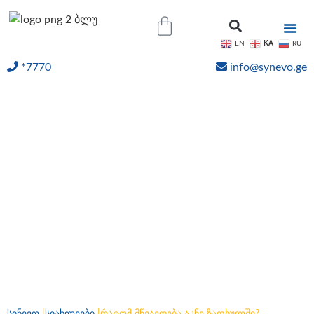
KA
EN
RU
*7770
info@synevo.ge
ᲝᲜᲚᲐᲘᲜ ᲨᲔᲓᲔᲒᲔᲑᲘ
რატომ მწვავდება აკნე
ზაფხულში?