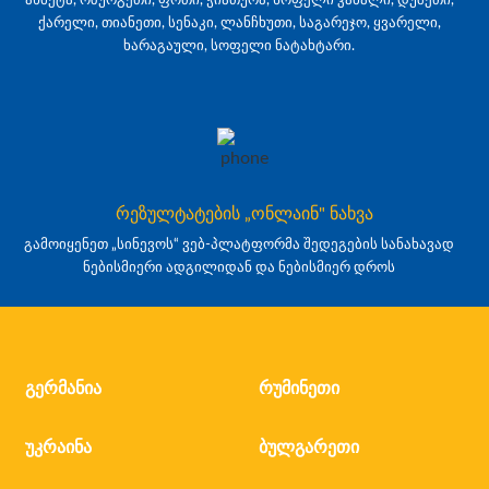
ქარელი, თიანეთი, სენაკი, ლანჩხუთი, საგარეჯო, ყვარელი,
ხარაგაული, სოფელი ნატახტარი.
რეზულტატების „ონლაინ" ნახვა
გამოიყენეთ „სინევოს“ ვებ-პლატფორმა შედეგების სანახავად
ნებისმიერი ადგილიდან და ნებისმიერ დროს
გერმანია
რუმინეთი
უკრაინა
ბულგარეთი