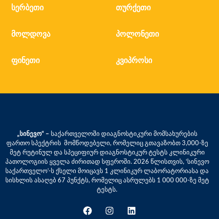
სერბეთი
თურქეთი
მოლდოვა
პოლონეთი
ფინეთი
კვიპროსი
„სინევო“ –
საქართველოში დიაგნოსტიკური მომსახურების
ფართო სპექტრის მომწოდებელი, რომელიც გთავაზობთ 3,000-ზე
მეტ რუტინულ და სპეციფიურ დიაგნოსტიკურ ტესტს კლინიკური
პათოლოგიის ყველა ძირითად სფეროში. 2026 წლისთვის, ‘სინევო
საქართველო’-ს ქსელი მოიცავს 1 კლინიკურ ლაბორატორიასა და
სისხლის ასაღებ 67 პუნქტს, რომელიც ასრულებს 1 000 000-ზე მეტ
ტესტს.