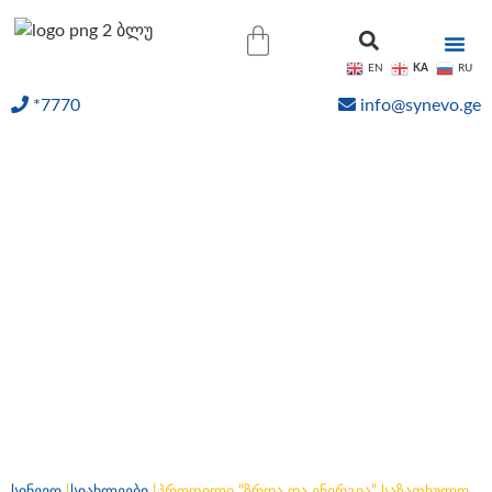
KA
EN
RU
*7770
info@synevo.ge
ᲝᲜᲚᲐᲘᲜ ᲨᲔᲓᲔᲒᲔᲑᲘ
პროფილი “ზრდა და
ენერგია” საზაფხულო
შეთავაზება