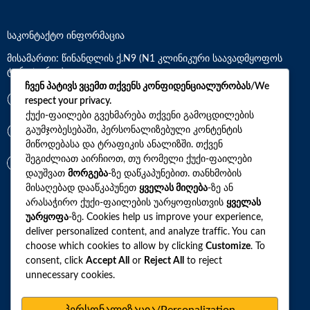
საკონტაქტო ინფორმაცია
მისამართი: წინანდლის ქ.N9 (N1 კლინიკური საავადმყოფოს
ტერიტორია)
ჩვენ პატივს ვცემთ თქვენს კონფიდენციალურობას/We
*7770
respect your privacy.
ქუქი-ფაილები გვეხმარება თქვენი გამოცდილების
გაუმჯობესებაში, პერსონალიზებული კონტენტის
+(995)32 2 800 111
მიწოდებასა და ტრაფიკის ანალიზში. თქვენ
შეგიძლიათ აირჩიოთ, თუ რომელი ქუქი-ფაილები
info@synevo.ge
დაუშვათ
მორგება
-ზე დაწკაპუნებით. თანხმობის
მისაღებად დააწკაპუნეთ
ყველას მიღება
-ზე ან
არასაჭირო ქუქი-ფაილების უარყოფისთვის
ყველას
2021 – 2026 © სინევო. ყველა უფლება დაცულია
უარყოფა
-ზე. Cookies help us improve your experience,
deliver personalized content, and analyze traffic. You can
choose which cookies to allow by clicking
Customize
. To
consent, click
Accept All
or
Reject All
to reject
ყველა ანალიზი
unnecessary cookies.
ჩვენი აქციები და პროფილები
როგორ მოვემზადოთ ტესტების ჩასაბარებლად