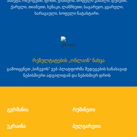
ახმეტა, ოზურგეთი, ფოთი, ჭიათურა, სოფელი კაბალი, დუშეთი,
ქარელი, თიანეთი, სენაკი, ლანჩხუთი, საგარეჯო, ყვარელი,
ხარაგაული, სოფელი ნატახტარი.
რეზულტატების „ონლაინ" ნახვა
გამოიყენეთ „სინევოს“ ვებ-პლატფორმა შედეგების სანახავად
ნებისმიერი ადგილიდან და ნებისმიერ დროს
გერმანია
რუმინეთი
უკრაინა
ბულგარეთი