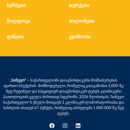
სერბეთი
თურქეთი
მოლდოვა
პოლონეთი
ფინეთი
კვიპროსი
„სინევო“ –
საქართველოში დიაგნოსტიკური მომსახურების
ფართო სპექტრის მომწოდებელი, რომელიც გთავაზობთ 3,000-ზე
მეტ რუტინულ და სპეციფიურ დიაგნოსტიკურ ტესტს კლინიკური
პათოლოგიის ყველა ძირითად სფეროში. 2026 წლისთვის, ‘სინევო
საქართველო’-ს ქსელი მოიცავს 1 კლინიკურ ლაბორატორიასა და
სისხლის ასაღებ 67 პუნქტს, რომელიც ასრულებს 1 000 000-ზე მეტ
ტესტს.