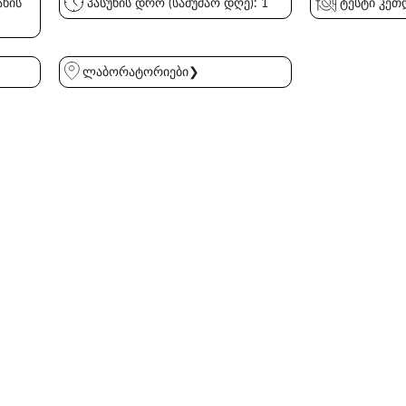
ახის
პასუხის დრო (სამუშაო დღე): 1
ტესტი კეთდ
ლაბორატორიები❯