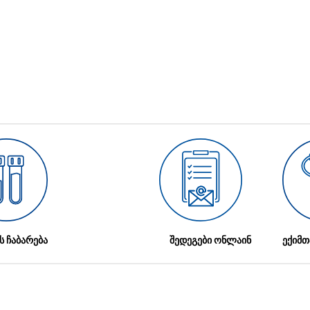
ს ჩაბარება
შედეგები ონლაინ
ექიმთ