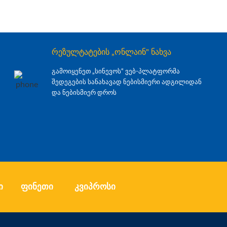
რეზულტატების „ონლაინ" ნახვა
გამოიყენეთ „სინევოს“ ვებ-პლატფორმა
შედეგების სანახავად ნებისმიერი ადგილიდან
და ნებისმიერ დროს
ი
ფინეთი
კვიპროსი