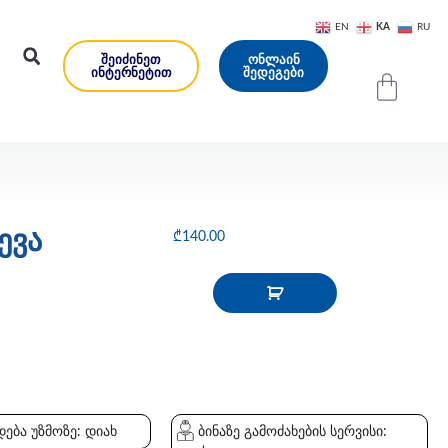
KA
EN
RU
ᲨᲔᲘᲫᲘᲜᲔᲗ
ᲝᲜᲚᲐᲘᲜ
ᲘᲜᲢᲔᲠᲜᲔᲢᲘᲗ
ᲨᲔᲓᲔᲒᲔᲑᲘ
ევა
₾
140.00
ება უზმოზე: დიახ
ბინაზე გამოძახების სერვისი: