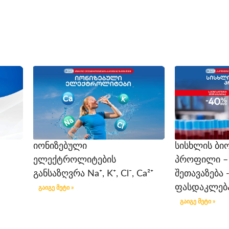
იონიზებული
სისხლის ბი
ელექტროლიტების
პროფილი –
განსაზღვრა Na⁺, K⁺, Cl⁻, Ca²⁺
შეთავაზება 
ფასდაკლებ
გაიგე მეტი »
გაიგე მეტი »