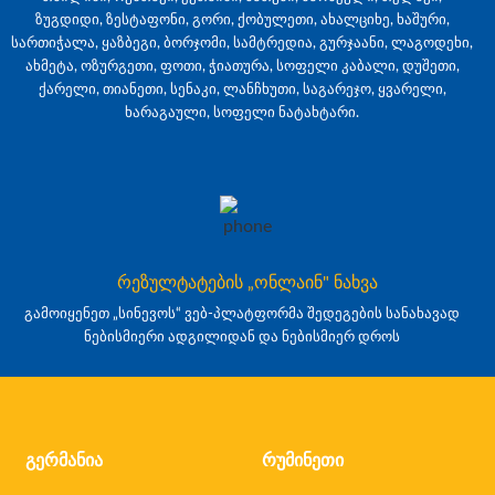
ზუგდიდი, ზესტაფონი, გორი, ქობულეთი, ახალციხე, ხაშური,
სართიჭალა, ყაზბეგი, ბორჯომი, სამტრედია, გურჯაანი, ლაგოდეხი,
ახმეტა, ოზურგეთი, ფოთი, ჭიათურა, სოფელი კაბალი, დუშეთი,
ქარელი, თიანეთი, სენაკი, ლანჩხუთი, საგარეჯო, ყვარელი,
ხარაგაული, სოფელი ნატახტარი.
რეზულტატების „ონლაინ" ნახვა
გამოიყენეთ „სინევოს“ ვებ-პლატფორმა შედეგების სანახავად
ნებისმიერი ადგილიდან და ნებისმიერ დროს
გერმანია
რუმინეთი