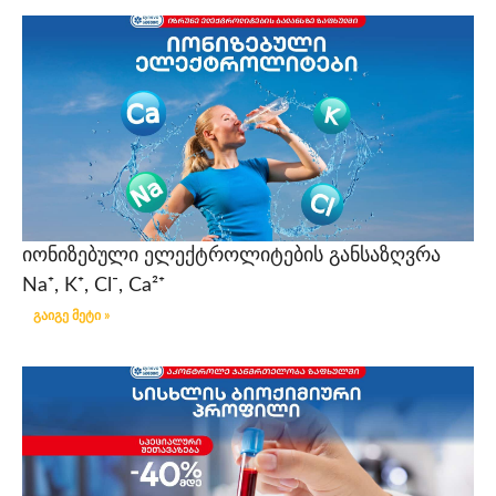
იონიზებული ელექტროლიტების განსაზღვრა
Na⁺, K⁺, Cl⁻, Ca²⁺
გაიგე მეტი »