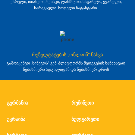
ქარელი, თიანეთი, სენაკი, ლანჩხუთი, საგარეჯო, ყვარელი,
ხარაგაული, სოფელი ნატახტარი.
რეზულტატების „ონლაინ" ნახვა
გამოიყენეთ „სინევოს“ ვებ-პლატფორმა შედეგების სანახავად
ნებისმიერი ადგილიდან და ნებისმიერ დროს
გერმანია
რუმინეთი
უკრაინა
ბულგარეთი