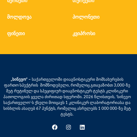
სერბეთი
თურქეთი
მოლდოვა
პოლონეთი
ფინეთი
კვიპროსი
„სინევო“ –
საქართველოში დიაგნოსტიკური მომსახურების
ფართო სპექტრის მომწოდებელი, რომელიც გთავაზობთ 3,000-ზე
მეტ რუტინულ და სპეციფიურ დიაგნოსტიკურ ტესტს კლინიკური
პათოლოგიის ყველა ძირითად სფეროში. 2026 წლისთვის, ‘სინევო
საქართველო’-ს ქსელი მოიცავს 1 კლინიკურ ლაბორატორიასა და
სისხლის ასაღებ 67 პუნქტს, რომელიც ასრულებს 1 000 000-ზე მეტ
ტესტს.