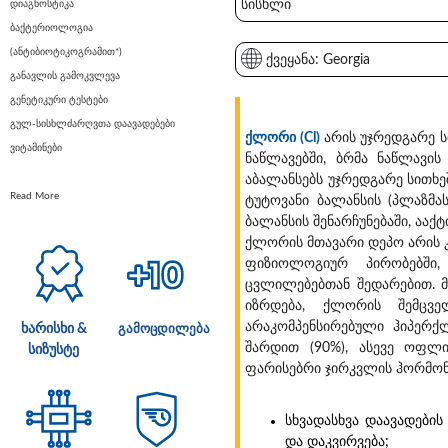
სისხლი
დიაგნოსტიკა
ბაქტერიოლოგია
(ანტიბიოტიკოგრამით*)
ქვეყანა: Georgia
განავლის გამოკვლევა
გენეტიკური ტესტები
გულ-სისხლძარღვთა დაავადებები
ქლორი (Cl)
არის უჯრედგარე სით
ვიტამინები
ნაწლავებში, ბრმა ნაწლავი
აბალანსებს უჯრედგარე სითხე
Read More
ტუტოვანი ბალანსის (პლაზმა
ბალანსის შენარჩუნებაში, ააქ
ქლორის მთავარი დეპო არის კ
ფიზიოლოგიურ პირობებში,
ცვლილებებთან შედარებით. მ
იზრდება, ქლორის შემცვე
არაკომპენსირებული ჰიპერქ
ხარისხი &
გამოცდილება
შარდით (90%), ასევე ოფლ
სიზუსტე
ფარისებრი ჯირკვლის ჰორმონე
სხვადასხვა დაავადები
და დაკვირვება;