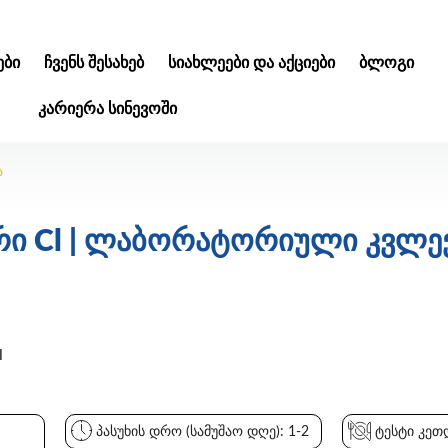
ᲑᲘ
ᲩᲕᲔᲜᲡ ᲨᲔᲡᲐᲮᲔᲑ
ᲡᲘᲐᲮᲚᲔᲔᲑᲘ ᲓᲐ ᲐᲥᲪᲘᲔᲑᲘ
ᲑᲚᲝᲒᲘ
ᲙᲐᲠᲘᲔᲠᲐ ᲡᲘᲜᲔᲕᲝᲨᲘ
ა
ი Cl | ლაბორატორიული კვლე
l
პასუხის დრო (სამუშაო დღე): 1-2
ტესტი კეთდ