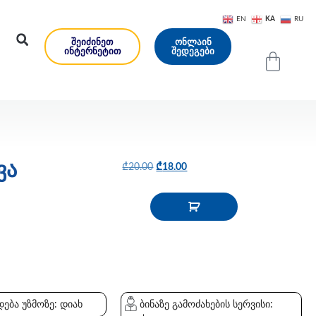
KA
EN
RU
ᲨᲔᲘᲫᲘᲜᲔᲗ
ᲝᲜᲚᲐᲘᲜ
ᲘᲜᲢᲔᲠᲜᲔᲢᲘᲗ
ᲨᲔᲓᲔᲒᲔᲑᲘ
ვა
₾
20.00
₾
18.00
ება უზმოზე: დიახ
ბინაზე გამოძახების სერვისი: