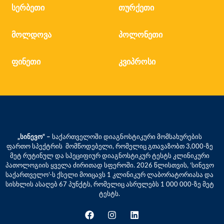
სერბეთი
თურქეთი
მოლდოვა
პოლონეთი
ფინეთი
კვიპროსი
„სინევო“ –
საქართველოში დიაგნოსტიკური მომსახურების
ფართო სპექტრის მომწოდებელი, რომელიც გთავაზობთ 3,000-ზე
მეტ რუტინულ და სპეციფიურ დიაგნოსტიკურ ტესტს კლინიკური
პათოლოგიის ყველა ძირითად სფეროში. 2026 წლისთვის, ‘სინევო
საქართველო’-ს ქსელი მოიცავს 1 კლინიკურ ლაბორატორიასა და
სისხლის ასაღებ 67 პუნქტს, რომელიც ასრულებს 1 000 000-ზე მეტ
ტესტს.