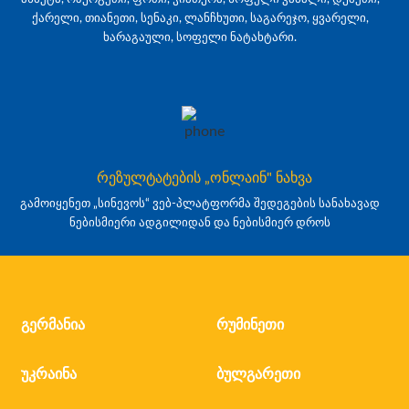
ქარელი, თიანეთი, სენაკი, ლანჩხუთი, საგარეჯო, ყვარელი,
ხარაგაული, სოფელი ნატახტარი.
რეზულტატების „ონლაინ" ნახვა
გამოიყენეთ „სინევოს“ ვებ-პლატფორმა შედეგების სანახავად
ნებისმიერი ადგილიდან და ნებისმიერ დროს
გერმანია
რუმინეთი
უკრაინა
ბულგარეთი