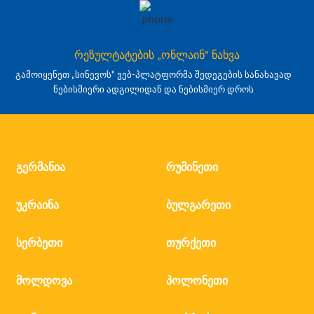
რეზულტატების „ონლაინ" ნახვა
გამოიყენეთ „სინევოს“ ვებ-პლატფორმა შედეგების სანახავად
ნებისმიერი ადგილიდან და ნებისმიერ დროს
გერმანია
რუმინეთი
უკრაინა
ბულგარეთი
სერბეთი
თურქეთი
მოლდოვა
პოლონეთი