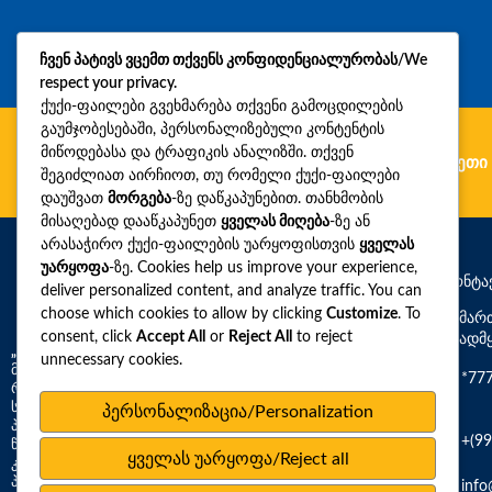
ჩვენ პატივს ვცემთ თქვენს კონფიდენციალურობას/We
respect your privacy.
ქუქი-ფაილები გვეხმარება თქვენი გამოცდილების
გაუმჯობესებაში, პერსონალიზებული კონტენტის
მიწოდებასა და ტრაფიკის ანალიზში. თქვენ
გერმანია
რუმინეთი
უკრაინა
ბულგარეთი
შეგიძლიათ აირჩიოთ, თუ რომელი ქუქი-ფაილები
დაუშვათ
მორგება
-ზე დაწკაპუნებით. თანხმობის
მისაღებად დააწკაპუნეთ
ყველას მიღება
-ზე ან
არასაჭირო ქუქი-ფაილების უარყოფისთვის
ყველას
უარყოფა
-ზე. Cookies help us improve your experience,
საკონტა
deliver personalized content, and analyze traffic. You can
choose which cookies to allow by clicking
Customize
. To
მისამარ
consent, click
Accept All
or
Reject All
to reject
საავადმ
„სინევო“ –
საქართველოში დიაგნოსტიკური
unnecessary cookies.
მომსახურების ფართო სპექტრის მომწოდებელი,
*77
რომელიც გთავაზობთ 3,000-ზე მეტ რუტინულ და
სპეციფიურ დიაგნოსტიკურ ტესტს კლინიკური
პერსონალიზაცია/Personalization
პათოლოგიის ყველა ძირითად სფეროში. 2026
+(99
წლისთვის, ‘სინევო საქართველო’-ს ქსელი მოიცავს 1
ყველას უარყოფა/Reject all
კლინიკურ ლაბორატორიასა და სისხლის ასაღებ 67
პუნქტს, რომელიც ასრულებს 1 000 000-ზე მეტ ტესტს.
info