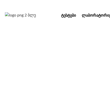
ᲢᲔᲡᲢᲔᲑᲘ
ᲚᲐᲑᲝᲠᲐᲢᲝᲠᲘᲔ
“სინევო” და “ორ
ჯანმრთელო