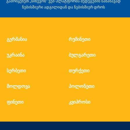
გამოიყენეთ „სინევოს“ ვებ-პლატფორმა შედეგების სანახავად
ნებისმიერი ადგილიდან და ნებისმიერ დროს
გერმანია
რუმინეთი
უკრაინა
ბულგარეთი
სერბეთი
თურქეთი
მოლდოვა
პოლონეთი
ფინეთი
კვიპროსი