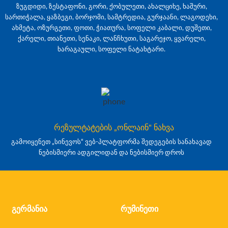
ზუგდიდი, ზესტაფონი, გორი, ქობულეთი, ახალციხე, ხაშური,
სართიჭალა, ყაზბეგი, ბორჯომი, სამტრედია, გურჯაანი, ლაგოდეხი,
ახმეტა, ოზურგეთი, ფოთი, ჭიათურა, სოფელი კაბალი, დუშეთი,
ქარელი, თიანეთი, სენაკი, ლანჩხუთი, საგარეჯო, ყვარელი,
ხარაგაული, სოფელი ნატახტარი.
რეზულტატების „ონლაინ" ნახვა
გამოიყენეთ „სინევოს“ ვებ-პლატფორმა შედეგების სანახავად
ნებისმიერი ადგილიდან და ნებისმიერ დროს
გერმანია
რუმინეთი