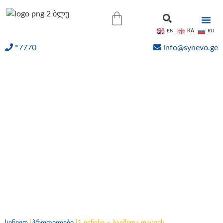
KA
EN
RU
*7770
info@synevo.ge
ᲝᲜᲚᲐᲘᲜ ᲨᲔᲓᲔᲒᲔᲑᲘ
1 ივნისი – ბავშვთა
დაცვის საერთაშორისო
დღეა! ისარგებლეთ
ჩვენი აქციებით!