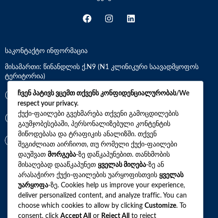
საკონტაქტო ინფორმაცია
მისამართი: წინანდლის ქ.N9 (N1 კლინიკური საავადმყოფოს
ტერიტორია)
ჩვენ პატივს ვცემთ თქვენს კონფიდენციალურობას/We
*7770
respect your privacy.
ქუქი-ფაილები გვეხმარება თქვენი გამოცდილების
+(995)32 2 800 111
გაუმჯობესებაში, პერსონალიზებული კონტენტის
მიწოდებასა და ტრაფიკის ანალიზში. თქვენ
info@synevo.ge
შეგიძლიათ აირჩიოთ, თუ რომელი ქუქი-ფაილები
დაუშვათ
მორგება
-ზე დაწკაპუნებით. თანხმობის
მისაღებად დააწკაპუნეთ
ყველას მიღება
-ზე ან
2021 – 2026 © სინევო. ყველა უფლება დაცულია
არასაჭირო ქუქი-ფაილების უარყოფისთვის
ყველას
უარყოფა
-ზე. Cookies help us improve your experience,
deliver personalized content, and analyze traffic. You can
choose which cookies to allow by clicking
Customize
. To
ყველა ანალიზი
consent, click
Accept All
or
Reject All
to reject