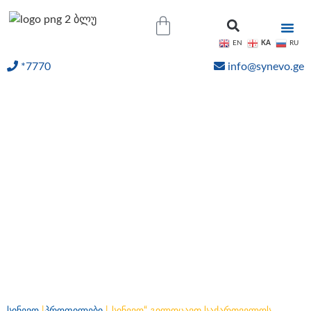
KA
EN
RU
*7770
info@synevo.ge
ᲝᲜᲚᲐᲘᲜ ᲨᲔᲓᲔᲒᲔᲑᲘ
„სინევო“ გილოცავთ
საქართველოს
დამოუკიდებლობის
დღეს ! ჩვენ ვაგრძელებთ
თქვენთვის მუშაობას.