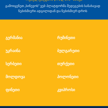
გამოიყენეთ „სინევოს“ ვებ-პლატფორმა შედეგების სანახავად
ნებისმიერი ადგილიდან და ნებისმიერ დროს
გერმანია
რუმინეთი
უკრაინა
ბულგარეთი
სერბეთი
თურქეთი
მოლდოვა
პოლონეთი
ფინეთი
კვიპროსი