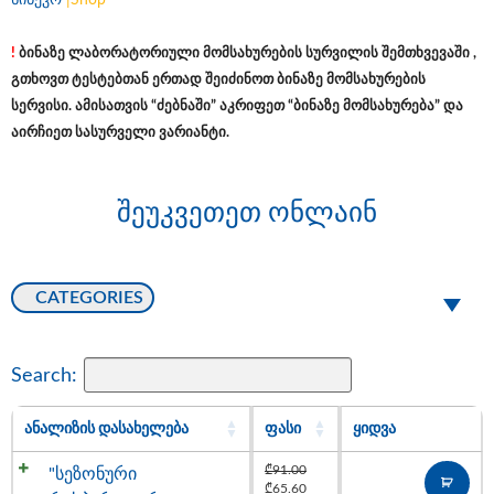
სინევო
|
Shop
!
ბინაზე ლაბორატორიული მომსახურების სურვილის შემთხვევაში ,
გთხოვთ ტესტებთან ერთად შეიძინოთ ბინაზე მომსახურების
სერვისი. ამისათვის “ძებნაში” აკრიფეთ “ბინაზე მომსახურება” და
აირჩიეთ სასურველი ვარიანტი.
შეუკვეთეთ ონლაინ
CATEGORIES
Search:
ᲐᲜᲐᲚᲘᲖᲘᲡ ᲓᲐᲡᲐᲮᲔᲚᲔᲑᲐ
ᲤᲐᲡᲘ
ᲧᲘᲓᲕᲐ
₾
91.00
"სეზონური
₾
65.60