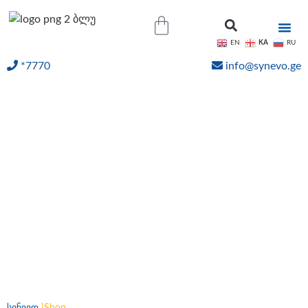
KA
EN
RU
*7770
info@synevo.ge
ᲝᲜᲚᲐᲘᲜ ᲨᲔᲓᲔᲒᲔᲑᲘ
ონლაინ შეკვეთა