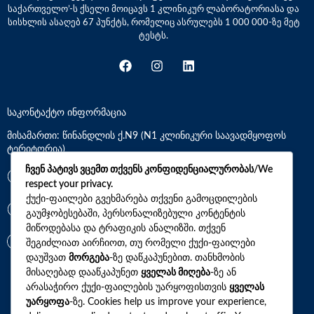
საქართველო’-ს ქსელი მოიცავს 1 კლინიკურ ლაბორატორიასა და
სისხლის ასაღებ 67 პუნქტს, რომელიც ასრულებს 1 000 000-ზე მეტ
ტესტს.
საკონტაქტო ინფორმაცია
მისამართი: წინანდლის ქ.N9 (N1 კლინიკური საავადმყოფოს
ტერიტორია)
ჩვენ პატივს ვცემთ თქვენს კონფიდენციალურობას/We
*7770
respect your privacy.
ქუქი-ფაილები გვეხმარება თქვენი გამოცდილების
გაუმჯობესებაში, პერსონალიზებული კონტენტის
+(995)32 2 800 111
მიწოდებასა და ტრაფიკის ანალიზში. თქვენ
info@synevo.ge
შეგიძლიათ აირჩიოთ, თუ რომელი ქუქი-ფაილები
დაუშვათ
მორგება
-ზე დაწკაპუნებით. თანხმობის
მისაღებად დააწკაპუნეთ
ყველას მიღება
-ზე ან
2021 – 2026 © სინევო. ყველა უფლება დაცულია
არასაჭირო ქუქი-ფაილების უარყოფისთვის
ყველას
უარყოფა
-ზე. Cookies help us improve your experience,