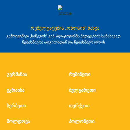
რეზულტატების „ონლაინ" ნახვა
გამოიყენეთ „სინევოს“ ვებ-პლატფორმა შედეგების სანახავად
ნებისმიერი ადგილიდან და ნებისმიერ დროს
გერმანია
რუმინეთი
უკრაინა
ბულგარეთი
სერბეთი
თურქეთი
მოლდოვა
პოლონეთი