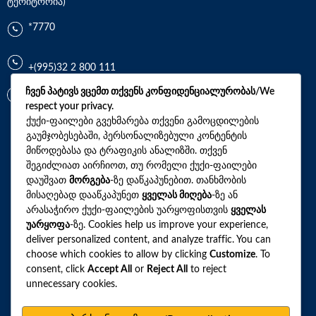
ტერიტორია)
*7770
+(995)32 2 800 111
ჩვენ პატივს ვცემთ თქვენს კონფიდენციალურობას/We
info@synevo.ge
respect your privacy.
ქუქი-ფაილები გვეხმარება თქვენი გამოცდილების
გაუმჯობესებაში, პერსონალიზებული კონტენტის
2021 – 2026 © სინევო. ყველა უფლება დაცულია
მიწოდებასა და ტრაფიკის ანალიზში. თქვენ
შეგიძლიათ აირჩიოთ, თუ რომელი ქუქი-ფაილები
დაუშვათ
მორგება
-ზე დაწკაპუნებით. თანხმობის
ყველა ანალიზი
მისაღებად დააწკაპუნეთ
ყველას მიღება
-ზე ან
არასაჭირო ქუქი-ფაილების უარყოფისთვის
ყველას
ჩვენი აქციები და პროფილები
უარყოფა
-ზე. Cookies help us improve your experience,
deliver personalized content, and analyze traffic. You can
როგორ მოვემზადოთ ტესტების ჩასაბარებლად
choose which cookies to allow by clicking
Customize
. To
ლაბორატორიული ცენტრები
consent, click
Accept All
or
Reject All
to reject
unnecessary cookies.
სარედაქციო პოლიტიკა
ვებსაიტის რუკა