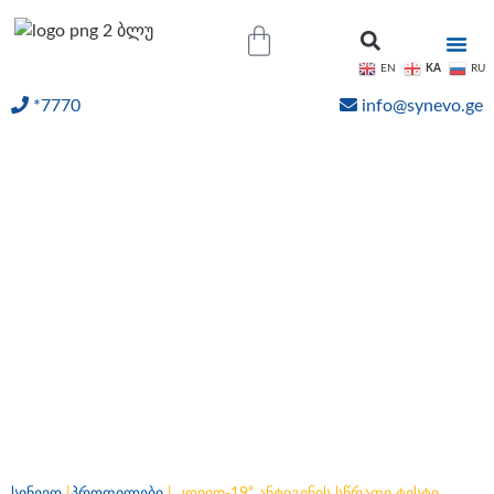
KA
EN
RU
*7770
info@synevo.ge
ᲝᲜᲚᲐᲘᲜ ᲨᲔᲓᲔᲒᲔᲑᲘ
„კოვიდ-19“ ანტიგენის
სწრაფი ტესტი უფასოდ;
სახელმწიფო პროგრამა