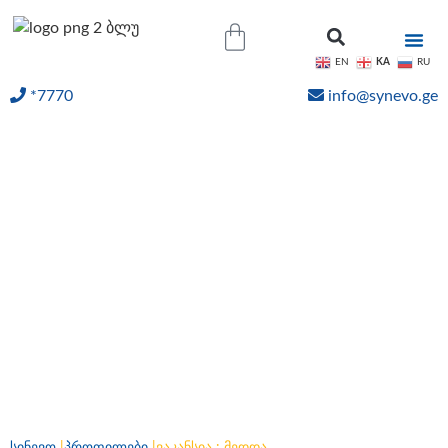
KA
EN
RU
*7770
info@synevo.ge
ᲝᲜᲚᲐᲘᲜ ᲨᲔᲓᲔᲒᲔᲑᲘ
ვაკანსია : მედდა