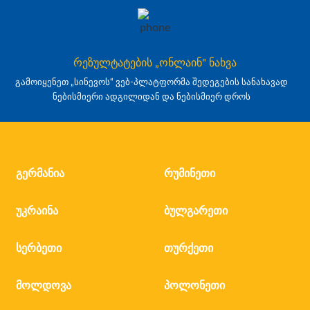
რეზულტატების „ონლაინ" ნახვა
გამოიყენეთ „სინევოს“ ვებ-პლატფორმა შედეგების სანახავად
ნებისმიერი ადგილიდან და ნებისმიერ დროს
გერმანია
რუმინეთი
უკრაინა
ბულგარეთი
სერბეთი
თურქეთი
მოლდოვა
პოლონეთი