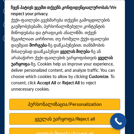
ჩვენ პატივს ვცემთ თქვენს კონფიდენციალურობას/We
*7770
respect your privacy.
ქუქი-ფაილები გვეხმარება თქვენი გამოცდილების
გაუმჯობესებაში, პერსონალიზებული კონტენტის
+(995)32 2 800 111
მიწოდებასა და ტრაფიკის ანალიზში. თქვენ
info@synevo.ge
შეგიძლიათ აირჩიოთ, თუ რომელი ქუქი-ფაილები
დაუშვათ
მორგება
-ზე დაწკაპუნებით. თანხმობის
მისაღებად დააწკაპუნეთ
ყველას მიღება
-ზე ან
2021 – 2026 © სინევო. ყველა უფლება დაცულია
არასაჭირო ქუქი-ფაილების უარყოფისთვის
ყველას
უარყოფა
-ზე. Cookies help us improve your experience,
deliver personalized content, and analyze traffic. You can
choose which cookies to allow by clicking
Customize
. To
ყველა ანალიზი
consent, click
Accept All
or
Reject All
to reject
unnecessary cookies.
ჩვენი აქციები და პროფილები
როგორ მოვემზადოთ ტესტების ჩასაბარებლად
პერსონალიზაცია/Personalization
ლაბორატორიული ცენტრები
ყველას უარყოფა/Reject all
სარედაქციო პოლიტიკა
ვებსაიტის რუკა
ყველას მიღება/Accept all