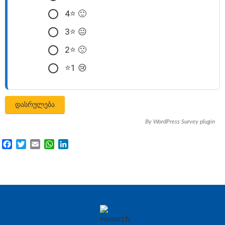
4⭐️ 🙂
3⭐️ 😐
2⭐️ 🙁
⭐️1 😢
By
WordPress Survey plugin
Facebook
Twitter
Email
WhatsApp
LinkedIn