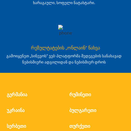
ხარაგაული, სოფელი ნატახტარი.
რეზულტატების „ონლაინ" ნახვა
გამოიყენეთ „სინევოს“ ვებ-პლატფორმა შედეგების სანახავად
ნებისმიერი ადგილიდან და ნებისმიერ დროს
გერმანია
რუმინეთი
უკრაინა
ბულგარეთი
სერბეთი
თურქეთი