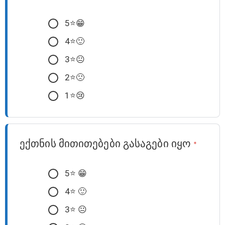
5⭐️😁
4⭐️🙂
3⭐️😐
2⭐️🙁
1⭐️😢
ექთნის მითითებები გასაგები იყო
*
5⭐️ 😁
4⭐️ 🙂
3⭐️ 😐