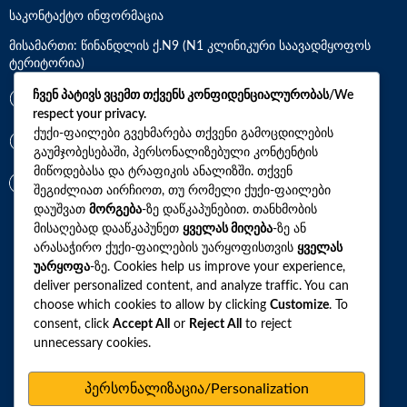
საკონტაქტო ინფორმაცია
მისამართი: წინანდლის ქ.N9 (N1 კლინიკური საავადმყოფოს
ტერიტორია)
ჩვენ პატივს ვცემთ თქვენს კონფიდენციალურობას/We
*7770
respect your privacy.
ქუქი-ფაილები გვეხმარება თქვენი გამოცდილების
+(995)32 2 800 111
გაუმჯობესებაში, პერსონალიზებული კონტენტის
მიწოდებასა და ტრაფიკის ანალიზში. თქვენ
info@synevo.ge
შეგიძლიათ აირჩიოთ, თუ რომელი ქუქი-ფაილები
დაუშვათ
მორგება
-ზე დაწკაპუნებით. თანხმობის
მისაღებად დააწკაპუნეთ
ყველას მიღება
-ზე ან
2021 – 2026 © სინევო. ყველა უფლება დაცულია
არასაჭირო ქუქი-ფაილების უარყოფისთვის
ყველას
უარყოფა
-ზე. Cookies help us improve your experience,
deliver personalized content, and analyze traffic. You can
choose which cookies to allow by clicking
Customize
. To
ყველა ანალიზი
consent, click
Accept All
or
Reject All
to reject
ჩვენი აქციები და პროფილები
unnecessary cookies.
როგორ მოვემზადოთ ტესტების ჩასაბარებლად
პერსონალიზაცია/Personalization
ლაბორატორიული ცენტრები