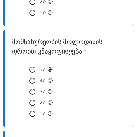
2⭐️ 🙁
1⭐️ 😢
მომსახურეობის მოლოდინის
დროით კმაყოფილება
*
5⭐️ 😁
4⭐️ 🙂
3⭐️ 😐
2⭐️ 🙁
1⭐️ 😢