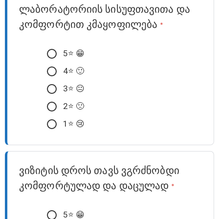
ლაბორატორიის სისუფთავითა და
კომფორტით კმაყოფილება
*
5⭐️ 😁
4⭐️ 🙂
3⭐️ 😐
2⭐️ 🙁
1⭐️ 😢
ვიზიტის დროს თავს ვგრძნობდი
კომფორტულად და დაცულად
*
5⭐️ 😁