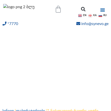
EN
KA
RU
*7770
info@synevo.ge
ᲝᲜᲚᲐᲘᲜ ᲨᲔᲓᲔᲒᲔᲑᲘ
7. ნაძალადევის რაიონი:
ცოტნე დადიანი ქ. მე-II
მკრ. მე -II კორპუსი