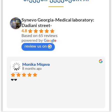
Synevo Georgia-Medical laboratory:
Dadiani street-
4.8
Based on 65 reviews
powered by
G
o
o
g
l
e
review us on
Monika Miqava
8 months ago
❤❤