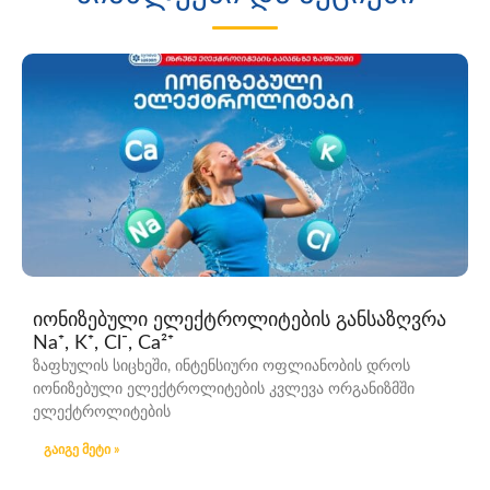
ზუსტი, დროული, ხელმისაწვდომი
დიაგნოსტიკური ინოვაციებისა და
მოწინავე გამოცდილების
მე-10 საიუბილეო წელი
შეუკვეთეთ ონლაინ -10%
იონიზებული ელექტროლიტების განსაზღვრა
Na⁺, K⁺, Cl⁻, Ca²⁺
ზაფხულის სიცხეში, ინტენსიური ოფლიანობის დროს
იონიზებული ელექტროლიტების კვლევა ორგანიზმში
ელექტროლიტების
გაიგე მეტი »