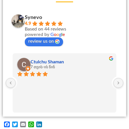
Synevo
4.9
Based on 44 reviews
powered by
G
o
o
g
l
e
review us on
Ctulchu Shaman
7 თვის-ის წინ
Th
Facebook
Twitter
Email
WhatsApp
LinkedIn