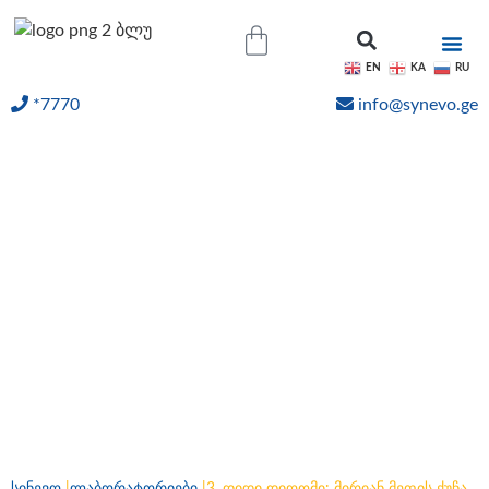
EN
KA
RU
*7770
info@synevo.ge
ᲝᲜᲚᲐᲘᲜ ᲨᲔᲓᲔᲒᲔᲑᲘ
3. დიდი დიღომი: მირიან
მეფის ქუჩა N31