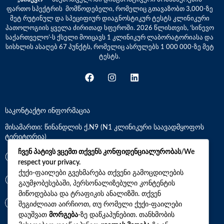
ფართო სპექტრის მომწოდებელი, რომელიც გთავაზობთ 3,000-ზე
მეტ რუტინულ და სპეციფიურ დიაგნოსტიკურ ტესტს კლინიკური
პათოლოგიის ყველა ძირითად სფეროში. 2026 წლისთვის, ‘სინევო
საქართველო’-ს ქსელი მოიცავს 1 კლინიკურ ლაბორატორიასა და
სისხლის ასაღებ 67 პუნქტს, რომელიც ასრულებს 1 000 000-ზე მეტ
ტესტს.
საკონტაქტო ინფორმაცია
მისამართი: წინანდლის ქ.N9 (N1 კლინიკური საავადმყოფოს
ტერიტორია)
ჩვენ პატივს ვცემთ თქვენს კონფიდენციალურობას/We
*7770
respect your privacy.
ქუქი-ფაილები გვეხმარება თქვენი გამოცდილების
+(995)32 2 800 111
გაუმჯობესებაში, პერსონალიზებული კონტენტის
მიწოდებასა და ტრაფიკის ანალიზში. თქვენ
info@synevo.ge
შეგიძლიათ აირჩიოთ, თუ რომელი ქუქი-ფაილები
დაუშვათ
მორგება
-ზე დაწკაპუნებით. თანხმობის