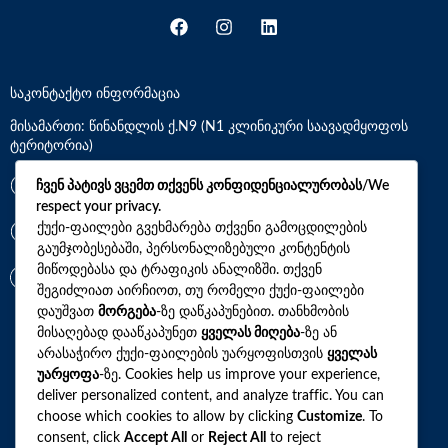
საკონტაქტო ინფორმაცია
მისამართი: წინანდლის ქ.N9 (N1 კლინიკური საავადმყოფოს
ტერიტორია)
*7770
ჩვენ პატივს ვცემთ თქვენს კონფიდენციალურობას/We
respect your privacy.
ქუქი-ფაილები გვეხმარება თქვენი გამოცდილების
+(995)32 2 800 111
გაუმჯობესებაში, პერსონალიზებული კონტენტის
მიწოდებასა და ტრაფიკის ანალიზში. თქვენ
info@synevo.ge
შეგიძლიათ აირჩიოთ, თუ რომელი ქუქი-ფაილები
დაუშვათ
მორგება
-ზე დაწკაპუნებით. თანხმობის
მისაღებად დააწკაპუნეთ
ყველას მიღება
-ზე ან
2021 – 2026 © სინევო. ყველა უფლება დაცულია
არასაჭირო ქუქი-ფაილების უარყოფისთვის
ყველას
უარყოფა
-ზე. Cookies help us improve your experience,
deliver personalized content, and analyze traffic. You can
choose which cookies to allow by clicking
Customize
. To
ყველა ანალიზი
consent, click
Accept All
or
Reject All
to reject