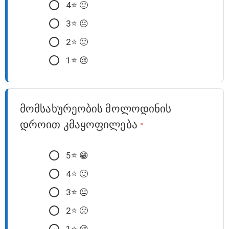
4⭐️ 🙂
3⭐️ 😐
2⭐️ 🙁
1⭐️ 😢
მომსახურეობის მოლოდინის
დროით კმაყოფილება
*
5⭐️ 😁
4⭐️ 🙂
3⭐️ 😐
2⭐️ 🙁
1⭐️ 😢