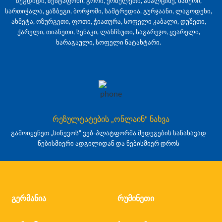
ზუგდიდი, ზესტაფონი, გორი, ქობულეთი, ახალციხე, ხაშური,
სართიჭალა, ყაზბეგი, ბორჯომი, სამტრედია, გურჯაანი, ლაგოდეხი,
ახმეტა, ოზურგეთი, ფოთი, ჭიათურა, სოფელი კაბალი, დუშეთი,
ქარელი, თიანეთი, სენაკი, ლანჩხუთი, საგარეჯო, ყვარელი,
ხარაგაული, სოფელი ნატახტარი.
რეზულტატების „ონლაინ" ნახვა
გამოიყენეთ „სინევოს“ ვებ-პლატფორმა შედეგების სანახავად
ნებისმიერი ადგილიდან და ნებისმიერ დროს
გერმანია
რუმინეთი