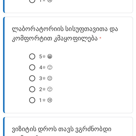
ლაბორატორიის სისუფთავითა და
კომფორტით კმაყოფილება
*
5⭐️ 😁
4⭐️ 🙂
3⭐️ 😐
2⭐️ 🙁
1⭐️ 😢
ვიზიტის დროს თავს ვგრძნობდი