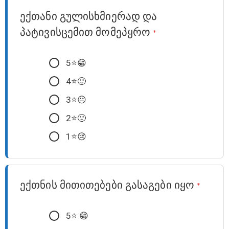
ექთანი გულისხმიერად და
პატივისცემით მომეპყრო
*
5⭐️😁
4⭐️🙂
3⭐️😐
2⭐️🙁
1⭐️😢
ექთნის მითითებები გასაგები იყო
*
5⭐️ 😁