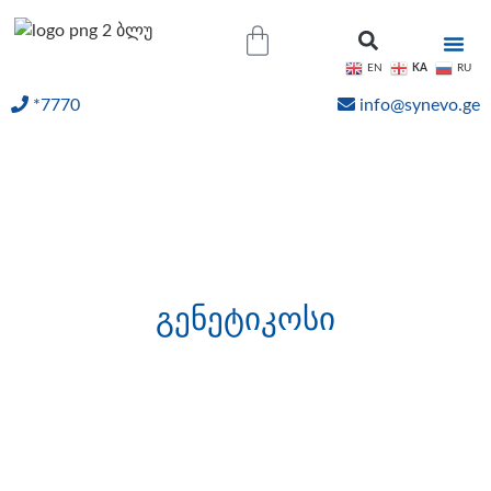
KA
EN
RU
*7770
info@synevo.ge
ᲝᲜᲚᲐᲘᲜ ᲨᲔᲓᲔᲒᲔᲑᲘ
მაკა ჭიპაშვილი
გენეტიკოსი