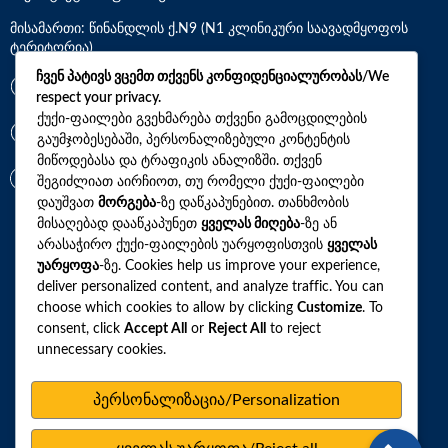
მისამართი: წინანდლის ქ.N9 (N1 კლინიკური საავადმყოფოს
ტერიტორია)
ჩვენ პატივს ვცემთ თქვენს კონფიდენციალურობას/We
*7770
respect your privacy.
ქუქი-ფაილები გვეხმარება თქვენი გამოცდილების
გაუმჯობესებაში, პერსონალიზებული კონტენტის
+(995)32 2 800 111
მიწოდებასა და ტრაფიკის ანალიზში. თქვენ
info@synevo.ge
შეგიძლიათ აირჩიოთ, თუ რომელი ქუქი-ფაილები
დაუშვათ
მორგება
-ზე დაწკაპუნებით. თანხმობის
მისაღებად დააწკაპუნეთ
ყველას მიღება
-ზე ან
2021 – 2026 © სინევო. ყველა უფლება დაცულია
არასაჭირო ქუქი-ფაილების უარყოფისთვის
ყველას
უარყოფა
-ზე. Cookies help us improve your experience,
deliver personalized content, and analyze traffic. You can
choose which cookies to allow by clicking
Customize
. To
ყველა ანალიზი
consent, click
Accept All
or
Reject All
to reject
unnecessary cookies.
ჩვენი აქციები და პროფილები
როგორ მოვემზადოთ ტესტების ჩასაბარებლად
პერსონალიზაცია/Personalization
ლაბორატორიული ცენტრები