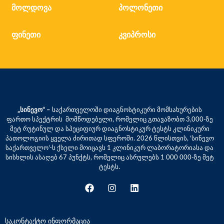
მოლდოვა
პოლონეთი
ფინეთი
კვიპროსი
„სინევო“ –
საქართველოში დიაგნოსტიკური მომსახურების
ფართო სპექტრის მომწოდებელი, რომელიც გთავაზობთ 3,000-ზე
მეტ რუტინულ და სპეციფიურ დიაგნოსტიკურ ტესტს კლინიკური
პათოლოგიის ყველა ძირითად სფეროში. 2026 წლისთვის, ‘სინევო
საქართველო’-ს ქსელი მოიცავს 1 კლინიკურ ლაბორატორიასა და
სისხლის ასაღებ 67 პუნქტს, რომელიც ასრულებს 1 000 000-ზე მეტ
ტესტს.
საკონტაქტო ინფორმაცია