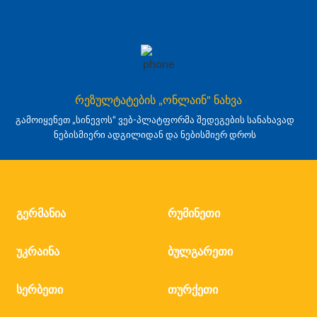
რეზულტატების „ონლაინ" ნახვა
გამოიყენეთ „სინევოს“ ვებ-პლატფორმა შედეგების სანახავად
ნებისმიერი ადგილიდან და ნებისმიერ დროს
გერმანია
რუმინეთი
უკრაინა
ბულგარეთი
სერბეთი
თურქეთი