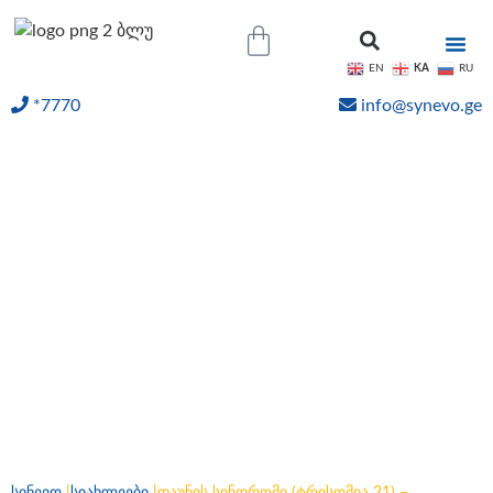
KA
EN
RU
*7770
info@synevo.ge
ᲝᲜᲚᲐᲘᲜ ᲨᲔᲓᲔᲒᲔᲑᲘ
დაუნის სინდრომი
(ტრისომია 21) –
ორსულთა არაინვაზიური
პრენატალური სკრინინგი