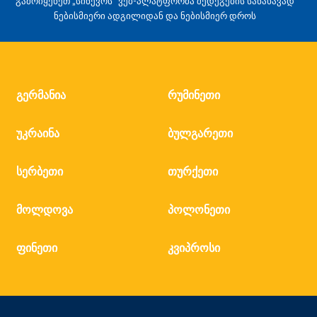
გამოიყენეთ „სინევოს“ ვებ-პლატფორმა შედეგების სანახავად
ნებისმიერი ადგილიდან და ნებისმიერ დროს
გერმანია
რუმინეთი
უკრაინა
ბულგარეთი
სერბეთი
თურქეთი
მოლდოვა
პოლონეთი
ფინეთი
კვიპროსი