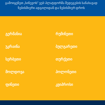
გამოიყენეთ „სინევოს“ ვებ-პლატფორმა შედეგების სანახავად
ნებისმიერი ადგილიდან და ნებისმიერ დროს
გერმანია
რუმინეთი
უკრაინა
ბულგარეთი
სერბეთი
თურქეთი
მოლდოვა
პოლონეთი
ფინეთი
კვიპროსი