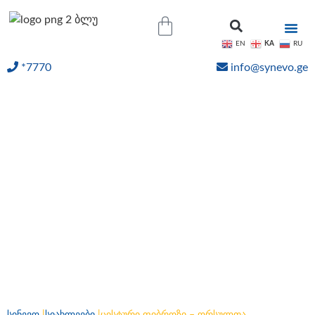
KA
EN
RU
*7770
info@synevo.ge
ᲝᲜᲚᲐᲘᲜ ᲨᲔᲓᲔᲒᲔᲑᲘ
ცისტური ფიბროზი –
ორსულთა არაინვაზიური
პრენატალური სკრინინგი