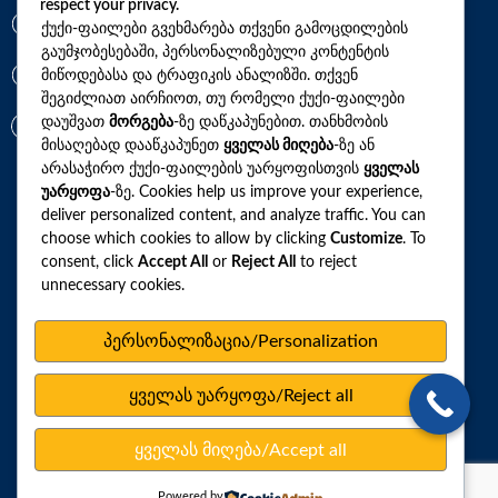
respect your privacy.
*7770
ქუქი-ფაილები გვეხმარება თქვენი გამოცდილების
გაუმჯობესებაში, პერსონალიზებული კონტენტის
მიწოდებასა და ტრაფიკის ანალიზში. თქვენ
+(995)32 2 800 111
შეგიძლიათ აირჩიოთ, თუ რომელი ქუქი-ფაილები
დაუშვათ
მორგება
-ზე დაწკაპუნებით. თანხმობის
info@synevo.ge
მისაღებად დააწკაპუნეთ
ყველას მიღება
-ზე ან
არასაჭირო ქუქი-ფაილების უარყოფისთვის
ყველას
უარყოფა
-ზე. Cookies help us improve your experience,
2021 – 2026 © სინევო. ყველა უფლება დაცულია
deliver personalized content, and analyze traffic. You can
choose which cookies to allow by clicking
Customize
. To
consent, click
Accept All
or
Reject All
to reject
ყველა ანალიზი
unnecessary cookies.
ჩვენი აქციები და პროფილები
პერსონალიზაცია/Personalization
როგორ მოვემზადოთ ტესტების ჩასაბარებლად
ყველას უარყოფა/Reject all
ლაბორატორიული ცენტრები
სარედაქციო პოლიტიკა
ყველას მიღება/Accept all
ვებსაიტის რუკა
Powered by