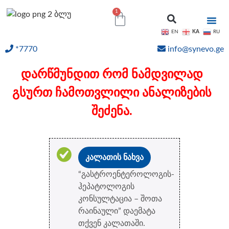
1
KA
EN
RU
*7770
info@synevo.ge
ᲝᲜᲚᲐᲘᲜ ᲨᲔᲓᲔᲒᲔᲑᲘ
დარწმუნდით რომ ნამდვილად
გსურთ ჩამოთვლილი ანალიზების
შეძენა.
კალათის ნახვა
“გასტროენტეროლოგის-
ჰეპატოლოგის
კონსულტაცია – შოთა
რაინაული” დაემატა
თქვენ კალათაში.