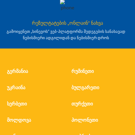
რეზულტატების „ონლაინ" ნახვა
გამოიყენეთ „სინევოს“ ვებ-პლატფორმა შედეგების სანახავად
ნებისმიერი ადგილიდან და ნებისმიერ დროს
გერმანია
რუმინეთი
უკრაინა
ბულგარეთი
სერბეთი
თურქეთი
მოლდოვა
პოლონეთი