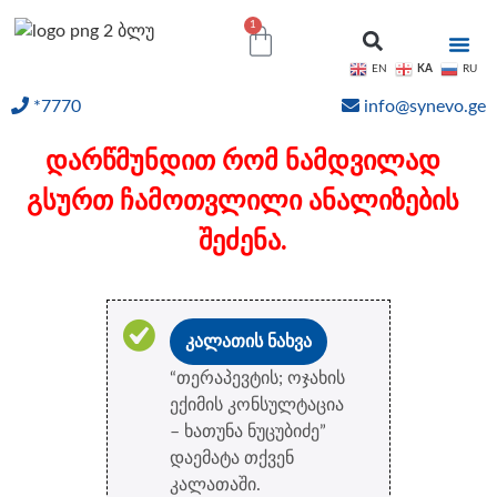
1
KA
EN
RU
*7770
info@synevo.ge
ᲝᲜᲚᲐᲘᲜ ᲨᲔᲓᲔᲒᲔᲑᲘ
დარწმუნდით რომ ნამდვილად
გსურთ ჩამოთვლილი ანალიზების
შეძენა.
კალათის ნახვა
“თერაპევტის; ოჯახის
ექიმის კონსულტაცია
– ხათუნა ნუცუბიძე”
დაემატა თქვენ
კალათაში.