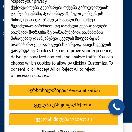
respect your privacy.
*7770
ქუქი-ფაილები გვეხმარება თქვენი გამოცდილების
გაუმჯობესებაში, პერსონალიზებული კონტენტის
მიწოდებასა და ტრაფიკის ანალიზში. თქვენ
+(995)32 2 800 111
შეგიძლიათ აირჩიოთ, თუ რომელი ქუქი-ფაილები
დაუშვათ
მორგება
-ზე დაწკაპუნებით. თანხმობის
info@synevo.ge
მისაღებად დააწკაპუნეთ
ყველას მიღება
-ზე ან
არასაჭირო ქუქი-ფაილების უარყოფისთვის
ყველას
უარყოფა
-ზე. Cookies help us improve your experience,
2021 – 2026 © სინევო. ყველა უფლება დაცულია
deliver personalized content, and analyze traffic. You can
choose which cookies to allow by clicking
Customize
. To
consent, click
Accept All
or
Reject All
to reject
ყველა ანალიზი
unnecessary cookies.
ჩვენი აქციები და პროფილები
პერსონალიზაცია/Personalization
როგორ მოვემზადოთ ტესტების ჩასაბარებლად
ყველას უარყოფა/Reject all
ლაბორატორიული ცენტრები
სარედაქციო პოლიტიკა
ყველას მიღება/Accept all
ვებსაიტის რუკა
Powered by