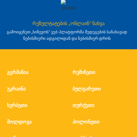
რეზულტატების „ონლაინ" ნახვა
გამოიყენეთ „სინევოს“ ვებ-პლატფორმა შედეგების სანახავად
ნებისმიერი ადგილიდან და ნებისმიერ დროს
გერმანია
რუმინეთი
უკრაინა
ბულგარეთი
სერბეთი
თურქეთი
მოლდოვა
პოლონეთი