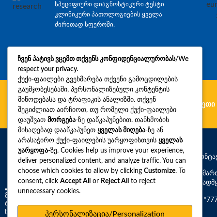
სპეციფიური დიაგნოსტიკური ტესტი
კლინიკური პათოლოგიების ყველა
ძირითად სფეროში.
ჩვენ პატივს ვცემთ თქვენს კონფიდენციალურობას/We
respect your privacy.
ქუქი-ფაილები გვეხმარება თქვენი გამოცდილების
გაუმჯობესებაში, პერსონალიზებული კონტენტის
მიწოდებასა და ტრაფიკის ანალიზში. თქვენ
გერმანია
რუმინეთი
უკრაინა
ბულგარეთი
შეგიძლიათ აირჩიოთ, თუ რომელი ქუქი-ფაილები
დაუშვათ
მორგება
-ზე დაწკაპუნებით. თანხმობის
მისაღებად დააწკაპუნეთ
ყველას მიღება
-ზე ან
არასაჭირო ქუქი-ფაილების უარყოფისთვის
ყველას
უარყოფა
-ზე. Cookies help us improve your experience,
საკონტა
deliver personalized content, and analyze traffic. You can
choose which cookies to allow by clicking
Customize
. To
მისამარ
consent, click
Accept All
or
Reject All
to reject
საავადმ
„სინევო“ –
საქართველოში დიაგნოსტიკური
unnecessary cookies.
მომსახურების ფართო სპექტრის მომწოდებელი,
*77
რომელიც გთავაზობთ 3,000-ზე მეტ რუტინულ და
სპეციფიურ დიაგნოსტიკურ ტესტს კლინიკური
პერსონალიზაცია/Personalization