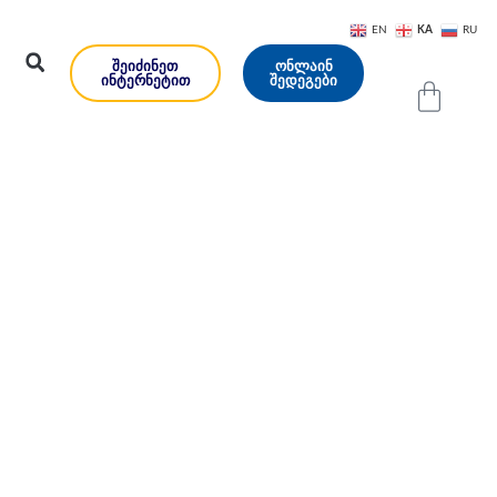
KA
EN
RU
ᲨᲔᲘᲫᲘᲜᲔᲗ
ᲝᲜᲚᲐᲘᲜ
ᲘᲜᲢᲔᲠᲜᲔᲢᲘᲗ
ᲨᲔᲓᲔᲒᲔᲑᲘ
19” PCR