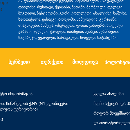
67 ლაბორატორიული ცენტრი საქართველოს 32 ქალაქში:
თბილისი, რუსთავი, ქუთაისი, ბათუმი, მარნეული, თელავი,
ზუგდიდი, ზესტაფონი, გორი, ქობულეთი, ახალციხე, ხაშური,
სართიჭალა, ყაზბეგი, ბორჯომი, სამტრედია, გურჯაანი,
ლაგოდეხი, ახმეტა, ოზურგეთი, ფოთი, ჭიათურა, სოფელი
კაბალი, დუშეთი, ქარელი, თიანეთი, სენაკი, ლანჩხუთი,
საგარეჯო, ყვარელი, ხარაგაული, სოფელი ნატახტარი.
სერბეთი
თურქეთი
მოლდოვა
პოლონეთ
ქტო ინფორმაცია
ყველა ანალიზი
თი: წინანდლის ქ.N9 (N1 კლინიკური
ჩვენი აქციები და
ყოფოს ტერიტორია)
როგორ მოვემზადო
70
ლაბორატორიული 