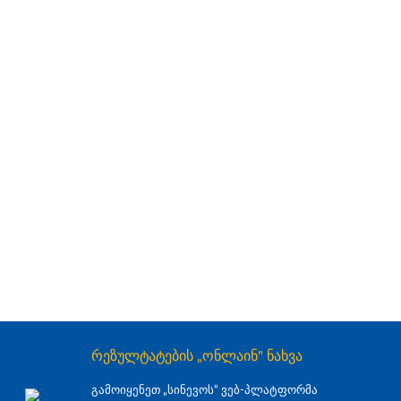
რეზულტატების „ონლაინ" ნახვა
გამოიყენეთ „სინევოს“ ვებ-პლატფორმა