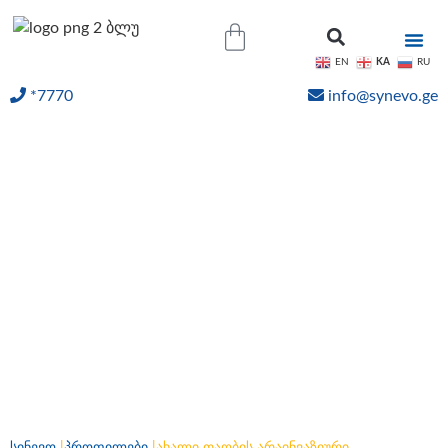
KA
EN
RU
*7770
info@synevo.ge
ᲝᲜᲚᲐᲘᲜ ᲨᲔᲓᲔᲒᲔᲑᲘ
ახალი თაობის
არაინვაზიური
პრენატალური
სკრინინგის ტესტი:
“ვერაგენი”. (ორსულობის
10 კვირიდან).