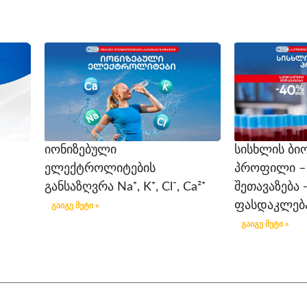
იონიზებული
სისხლის ბი
ელექტროლიტების
პროფილი –
განსაზღვრა Na⁺, K⁺, Cl⁻, Ca²⁺
შეთავაზება 
ფასდაკლებ
გაიგე მეტი »
გაიგე მეტი »