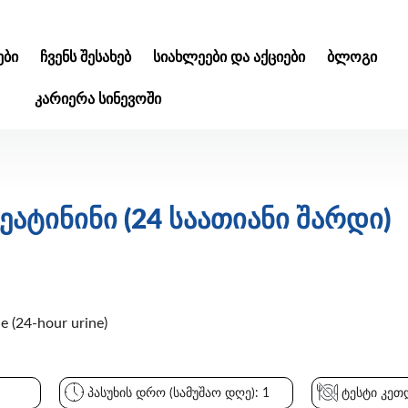
ᲑᲘ
ᲩᲕᲔᲜᲡ ᲨᲔᲡᲐᲮᲔᲑ
ᲡᲘᲐᲮᲚᲔᲔᲑᲘ ᲓᲐ ᲐᲥᲪᲘᲔᲑᲘ
ᲑᲚᲝᲒᲘ
ᲙᲐᲠᲘᲔᲠᲐ ᲡᲘᲜᲔᲕᲝᲨᲘ
ეატინინი (24 საათიანი შარდი)
(24-hour urine)
პასუხის დრო (სამუშაო დღე): 1
ტესტი კეთდ