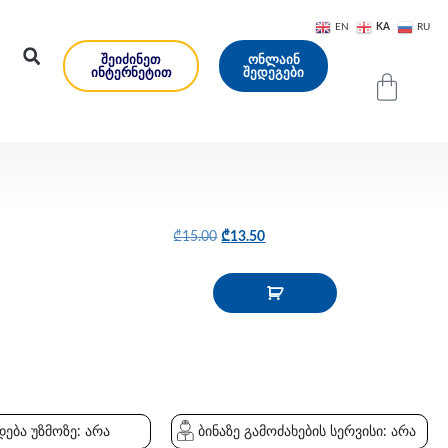
KA
EN
RU
ᲨᲔᲘᲫᲘᲜᲔᲗ
ᲝᲜᲚᲐᲘᲜ
ᲘᲜᲢᲔᲠᲜᲔᲢᲘᲗ
ᲨᲔᲓᲔᲒᲔᲑᲘ
₾
15.00
₾
13.50
ება უზმოზე: არა
ბინაზე გამოძახების სერვისი: არა